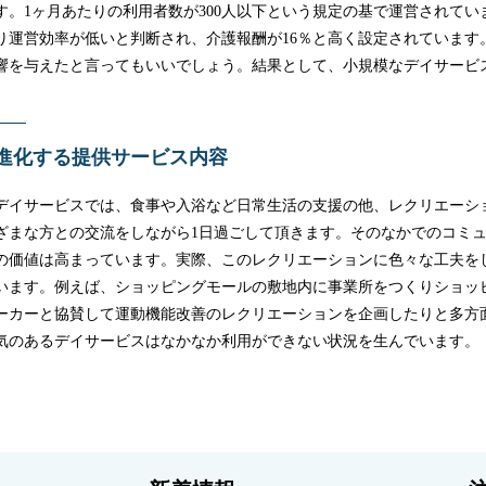
す。1ヶ月あたりの利用者数が300人以下という規定の基で運営されて
り運営効率が低いと判断され、介護報酬が16％と高く設定されています
響を与えたと言ってもいいでしょう。結果として、小規模なデイサービ
進化する提供サービス内容
デイサービスでは、食事や入浴など日常生活の支援の他、レクリエーシ
ざまな方との交流をしながら1日過ごして頂きます。そのなかでのコミ
の価値は高まっています。実際、このレクリエーションに色々な工夫を
います。例えば、ショッピングモールの敷地内に事業所をつくりショッ
ーカーと協賛して運動機能改善のレクリエーションを企画したりと多方
気のあるデイサービスはなかなか利用ができない状況を生んでいます。