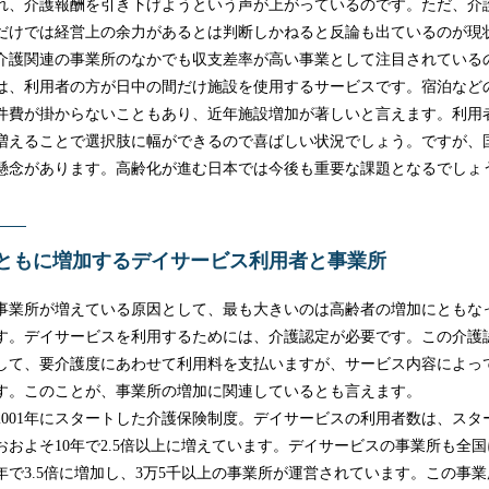
れ、介護報酬を引き下げようという声が上がっているのです。ただ、介
だけでは経営上の余力があるとは判断しかねると反論も出ているのが現
介護関連の事業所のなかでも収支差率が高い事業として注目されている
は、利用者の方が日中の間だけ施設を使用するサービスです。宿泊など
件費が掛からないこともあり、近年施設増加が著しいと言えます。利用
増えることで選択肢に幅ができるので喜ばしい状況でしょう。ですが、
懸念があります。高齢化が進む日本では今後も重要な課題となるでしょ
ともに増加するデイサービス利用者と事業所
事業所が増えている原因として、最も大きいのは高齢者の増加にともな
す。デイサービスを利用するためには、介護認定が必要です。この介護
して、要介護度にあわせて利用料を支払いますが、サービス内容によっ
す。このことが、事業所の増加に関連しているとも言えます。
2001年にスタートした介護保険制度。デイサービスの利用者数は、スタ
おおよそ10年で2.5倍以上に増えています。デイサービスの事業所も全国
年で3.5倍に増加し、3万5千以上の事業所が運営されています。この事